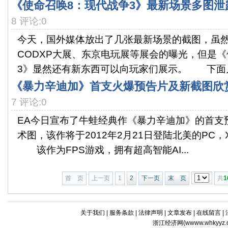
《使命召唤8：现代战争3》最新场景多图泄
8 评论:0
今天，国外媒体放出了几张最新场景的截图，虽
CODXP大展、东京电玩展等展会的曝光，但是《
3》显然还有新东西可以向玩家们展示。 下面几张
《暴力辛迪加》首支火爆预告片及新截图欣
7 评论:0
EA今日宣布了牛蛙经典作《暴力辛迪加》的首支
术图，该作将于2012年2月21日登陆北美的PC，X
该作为FPS游戏，拥有超高智能AI...
首 页
上一页
1
2
下一页
末 页
共
1
关于我们
|
服务条款
|
法律声明
|
文章发布
|
在线留言
|
浙江经济网(
wwww.whkyyz.