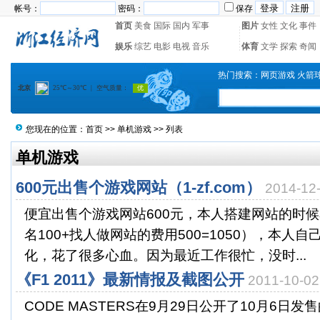
帐号：
密码：
保存
首页
美食
国际
国内
军事
图片
女性
文化
事件
娱乐
综艺
电影
电视
音乐
体育
文学
探索
奇闻
热门搜索：
网页游戏
火箭
您现在的位置：
首页
>>
单机游戏
>> 列表
单机游戏
600元出售个游戏网站（1-zf.com）
2014-1
便宜出售个游戏网站600元，本人搭建网站的时候
名100+找人做网站的费用500=1050），本人
化，花了很多心血。因为最近工作很忙，没时...
《F1 2011》最新情报及截图公开
2011-10-
CODE MASTERS在9月29日公开了10月6日发售的P