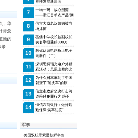
粤桂发展新局面
一物一码，放心溯源
7
——浙江首单农产品“溯
么，华
信宜大成老汉嫖娼被当
8
场抓捕
社带您
砺儒中学校长被副校长
殖池的
9
实名举报受贿800万
谈录
教你认识电路板上电子
10
元器件（二）
深圳思科瑞光电户外精
11
彩活动：凤凰山攀爬比
为什么日本车到了中国
12
就变了“脆皮车”的原
信宜市政府坚决打击河
13
道采砂犯罪行为 绝不
恒信农商银行：做好后
14
勤保障 筑牢防疫“
军事
·
美国双航母紧逼朝鲜半岛