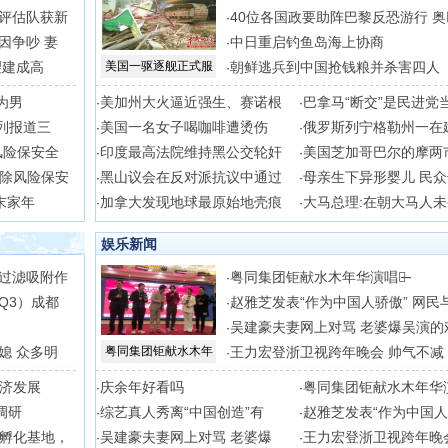
评估队获新
40位各国政要助阵巴黎反恐游行 奥
·
因争吵 妻
中日重启钓鱼岛海上协商
·
望建成高
美国一驱逐舰正式服
朝鲜逃兵到中国抢钱粮并杀害四人
·
为男
美加州大火逼近强生、赛诺根
巴拿马“断交”是民进党
·
·
列报道三
美国一名女子喝咖啡遭烫伤
俄罗斯列宁格勒州一在
·
·
风险保安全
印度最高法院维持黑公交轮奸
美国芝加哥巴尔的摩两
·
·
除风险保安
黑山议会在反对派抗议中通过
母亲生下异形婴儿 民
·
·
末家年
加拿大发现地球最原始地壳痕
大马总理:在朝大马人
·
·
娱乐新闻
过滤吸附作
粤同集团钜献水木年华演唱会̶
·
Q3）成都
赵雅芝发表“作为中国人骄傲” 网民
·
吴建豪夫妻网上对骂 老婆爆吴演的
·
媳 众多明
粤同集团钜献水木年
王力宏登浙卫视跨年晚会 帅气不减
·
济发展
庆余年好看吗
粤同集团钜献水木年华
·
·
调研
综艺真人秀离“中国创造”有
赵雅芝发表“作为中国
·
·
孵化基地，
吴建豪夫妻网上对骂 老婆爆
王力宏登浙卫视跨年晚
·
·