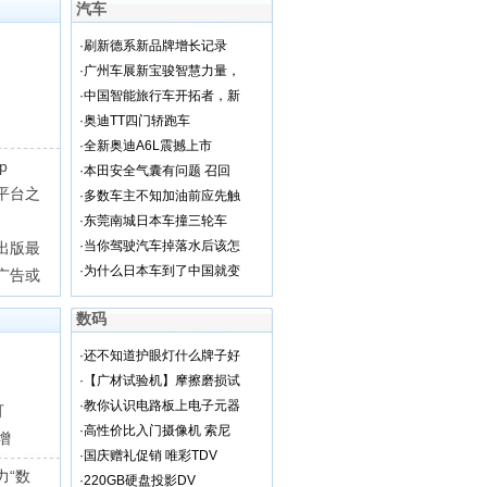
汽车
·
刷新德系新品牌增长记录
·
广州车展新宝骏智慧力量，
·
中国智能旅行车开拓者，新
·
奥迪TT四门轿跑车
·
全新奥迪A6L震撼上市
p
·
本田安全气囊有问题 召回
平台之
·
多数车主不知加油前应先触
·
东莞南城日本车撞三轮车
·
当你驾驶汽车掉落水后该怎
出版最
·
为什么日本车到了中国就变
广告或
数码
·
还不知道护眼灯什么牌子好
·
【广材试验机】摩擦磨损试
·
教你认识电路板上电子元器
可
·
高性价比入门摄像机 索尼
增
·
国庆赠礼促销 唯彩TDV
力“数
·
220GB硬盘投影DV