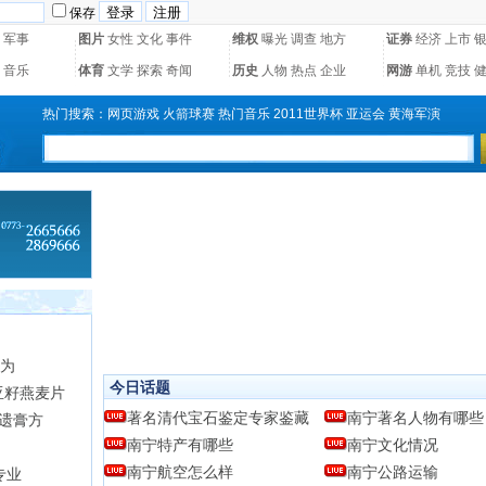
保存
军事
图片
女性
文化
事件
维权
曝光
调查
地方
证券
经济
上市
音乐
体育
文学
探索
奇闻
历史
人物
热点
企业
网游
单机
竞技
热门搜索：
网页游戏
火箭球赛
热门音乐
2011世界杯
亚运会
黄海军演
，为
今日话题
亚籽燕麦片
著名清代宝石鉴定专家鉴藏
南宁著名人物有哪些
非遗膏方
南宁特产有哪些
南宁文化情况
南宁航空怎么样
南宁公路运输
专业