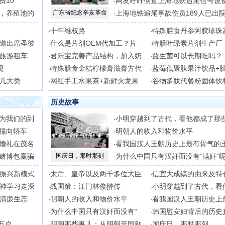
费10
网友呼吁彻查上海地铁追尾信号设
·
，养殖池的
广东省纪念辛亥革命
上海地铁追尾事故伤员189人已出
·
十年维权路
特殊膳食丹参阿胶珍珠
·
·
邀出席圣彼
什么是片剂OEM代加工？片
特膳叶绿素片剂生产厂 
·
·
旅游租车
君乐宝完善产品结构，加入奶
益生菌可以长期吃吗？
·
·
现
特殊膳食金桔柠檬膏滋膏方代
蓝莓低聚肽果汁饮品+
·
·
几大类
网红手工水果茶+新鲜火龙果
谷物多肽代餐粉固体饮
·
·
历史故事
为我们的到
小明穿越到了古代，看他都成了那
·
撞向轿车
明朝人的收入和物价水平
·
婚礼在茂名
看我国汉人王朝历史上最有骨气的
·
赌博包赢骗
国庆日，那时那刻
为什么中国只有汉奸而没有“满奸”
·
振兴新模式
太后、皇帝以及两千多位大臣
信宜大成镇的由来及特
·
·
神学习走深
战国策：江门林俊翀传
小明穿越到了古代，看
·
·
清廉生态
明朝人的收入和物价水平
看我国汉人王朝历史上
·
·
为什么中国只有汉奸而没有“
韩国慰安妇背后的历史
·
·
万户
明朝那些事儿：从明朝开国到
国庆日，那时那刻
·
·