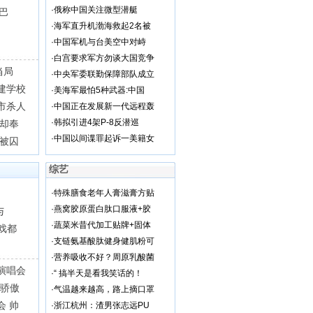
·
俄称中国关注微型潜艇
巴
·
海军直升机渤海救起2名被
·
中国军机与台美空中对峙
·
白宫要求军方勿谈大国竞争
当局
·
中央军委联勤保障部队成立
建学校
·
美海军最怕5种武器:中国
市杀人
·
中国正在发展新一代远程轰
·
韩拟引进4架P-8反潜巡
众却奉
·
中国以间谍罪起诉一美籍女
未被囚
综艺
·
特殊膳食老年人膏滋膏方贴
·
燕窝胶原蛋白肽口服液+胶
与
·
蔬菜米昔代加工贴牌+固体
戏都
·
支链氨基酸肽健身健肌粉可
·
营养吸收不好？周原乳酸菌
演唱会
·
“ 搞半天是看我笑话的！
人骄傲
·
气温越来越高，路上摘口罩
会 帅
·
浙江杭州：渣男张志远PU