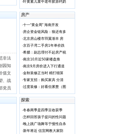
·
叶黄素儿童中老年胶原钙奶
房产
·
十一“黄金周” 海南开发
·
房企资金链风险：狼还有多
·
北京房山楼市羽翼渐丰 房
·
京百子湾二手房1年单价跌
·
希腊：副总理付不起房产税
范非法
·
南京10月近50家楼盘推
创园知
·
南京9月房价进入下行通道
价值文
·
金秋装修正当时 精打细算
·
专家支招：购买家具 分清
塑、战
·
过度装修：好看但累赘（图
部党员
探索
·
冬春两季是四季豆收获季
·
怎样回答孩子提问的性问题
·
晚上跳广场舞等于慢性自杀
·
新年将近 信宜网教大家防