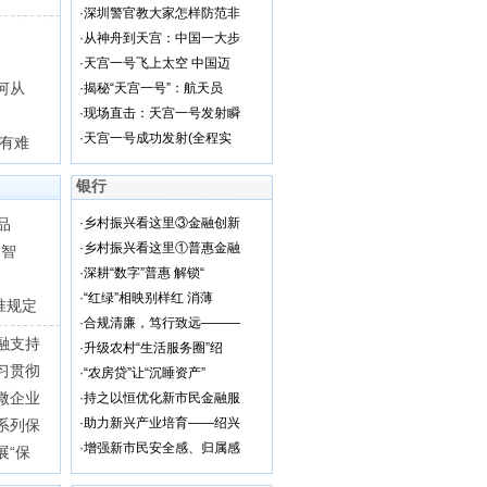
·
深圳警官教大家怎样防范非
·
从神舟到天宫：中国一大步
·
天宫一号飞上太空 中国迈
何从
·
揭秘“天宫一号”：航天员
·
现场直击：天宫一号发射瞬
·
天宫一号成功发射(全程实
都有难
银行
品
·
乡村振兴看这里③金融创新
·
乡村振兴看这里①普惠金融
“智
·
深耕“数字”普惠 解锁“
·
“红绿”相映别样红 消薄
准规定
·
合规清廉，笃行致远———
融支持
·
升级农村“生活服务圈”绍
习贯彻
·
“农房贷”让“沉睡资产”
微企业
·
持之以恒优化新市民金融服
·
助力新兴产业培育——绍兴
系列保
·
增强新市民安全感、归属感
展“保