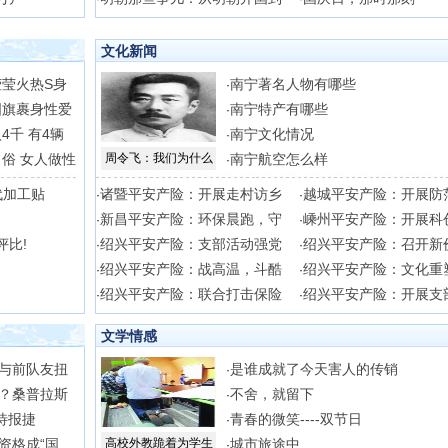
文化新闻
莹火热S身
南宁著名人物有哪些
·
国旗裹身性爱
南宁特产有哪些
·
4千 有4辆
南宁文化情况
·
俗 女人做性
周令飞：我们为什么
南宁航空怎么样
·
代加工贴
诸暨平安产险：开展走村访乡
越城平安产险：开展防
·
·
新昌平安产险：环保晨跑，守
嵊州平安产险：开展科
·
·
评比!
绍兴平安产险：支部活动强党
绍兴平安产险：召开新
·
·
绍兴平安产险：战高温，斗酷
绍兴平安产险：文化重
·
·
绍兴平安产险：联合打击保险
绍兴平安产险：开展支
·
·
文学情感
与前队友扭
是谁成就了今天害人的传销
·
？桑普拉斯
不舍，就留下
·
待报捷
青春的微笑----双节日
·
资格成“国
高校外教跪着为学生
城市旅途中
·