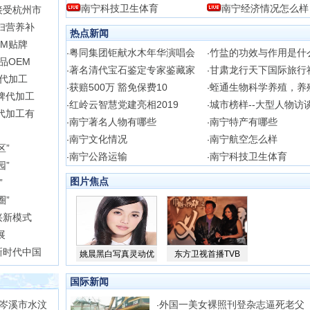
南宁科技卫生体育
南宁经济情况怎么样
接受杭州市
妇营养补
热点新闻
EM贴牌
粤同集团钜献水木年华演唱会
竹盐的功效与作用是什
·
·
品OEM
著名清代宝石鉴定专家鉴藏家
甘肃龙行天下国际旅行
·
·
牌代加工
获赔500万 豁免保费10
蛭通生物科学养殖，养
·
·
牌代加工
红岭云智慧党建亮相2019
城市榜样--大型人物访
·
·
代加工有
南宁著名人物有哪些
南宁特产有哪些
·
·
南宁文化情况
南宁航空怎么样
·
·
区”
南宁公路运输
南宁科技卫生体育
·
·
园”
图片焦点
”
圈”
兴新模式
展
新时代中国
姚晨黑白写真灵动优
东方卫视首播TVB
国际新闻
岑溪市水汶
外国一美女裸照刊登杂志逼死老父
·