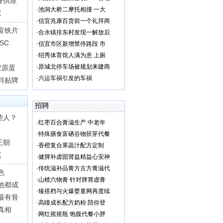
备供应
·
池洞大桥二摩托相撞 一大
院
·
信宜兆康百货前一个礼拜商
富铁片
·
合水镇排东村发现一解放后
SC
·
信宜市区新增禁停路段 市
·
绍秀体育馆人满为患 上厕
·
原城北停车场被规划来建商
胶原蛋
·
六运车祸引发的车祸
料贴牌
招聘
些人？
·
红枣百合膏滋生产 中老年
·
特殊膳食富硒谷物胚芽代餐
王朝
·
香橙复合果蔬汁配方定制
呢
·
健脾补虚固肾益精益心安神
·
传统滋补品膏方古方膏滋代
色
·
山楂六物膏 针对脾胃虚膏
他都成
·
臻搭档与火爆婴童网再度续
最有骨
·
高瞳成长配方奶粉 陪你登
真相
·
网红摇摇瓶 饱腹代餐小胖