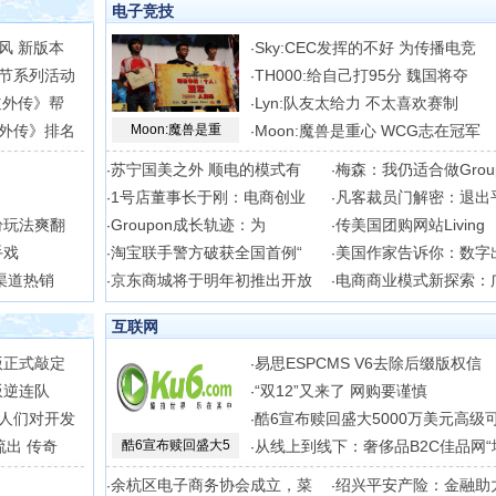
电子竞技
风 新版本
Sky:CEC发挥的不好 为传播电竞
·
节系列活动
TH000:给自己打95分 魏国将夺
·
道外传》帮
Lyn:队友太给力 不太喜欢赛制
·
外传》排名
Moon:魔兽是重
Moon:魔兽是重心 WCG志在冠军
·
苏宁国美之外 顺电的模式有
梅森：我仍适合做Grou
·
·
1号店董事长于刚：电商创业
凡客裁员门解密：退出
·
·
纷玩法爽翻
Groupon成长轨迹：为
传美国团购网站Living
·
·
手戏
淘宝联手警方破获全国首例“
美国作家告诉你：数字
·
·
渠道热销
京东商城将于明年初推出开放
电商商业模式新探索：
·
·
互联网
版正式敲定
易思ESPCMS V6去除后缀版权信
·
叛逆连队
“双12”又来了 网购要谨慎
·
人们对开发
酷6宣布赎回盛大5000万美元高级
·
流出 传奇
酷6宣布赎回盛大5
从线上到线下：奢侈品B2C佳品网“
·
余杭区电子商务协会成立，菜
绍兴平安产险：金融助
·
·