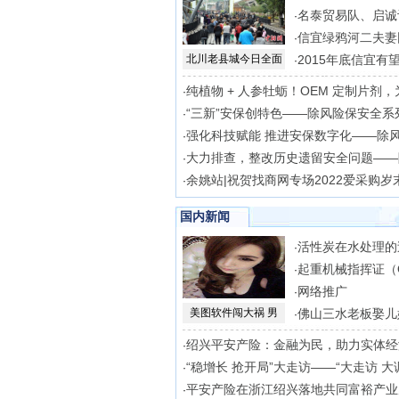
名泰贸易队、启诚
·
信宜绿鸦河二夫妻
·
北川老县城今日全面
2015年底信宜有
·
纯植物 + 人参牡蛎！OEM 定制片剂，
·
“三新”安保创特色——除风险保安全系
·
强化科技赋能 推进安保数字化——除
·
大力排查，整改历史遗留安全问题——
·
余姚站|祝贺找商网专场2022爱采购岁
·
国内新闻
活性炭在水处理的
·
起重机械指挥证（
·
网络推广
·
美图软件闯大祸 男
佛山三水老板娶儿
·
绍兴平安产险：金融为民，助力实体经
·
“稳增长 抢开局”大走访——“大走访 大
·
平安产险在浙江绍兴落地共同富裕产业
·