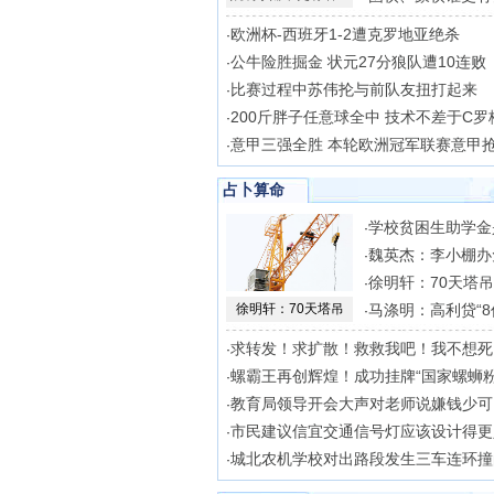
欧洲杯-西班牙1-2遭克罗地亚绝杀
·
公牛险胜掘金 状元27分狼队遭10连败
·
比赛过程中苏伟抡与前队友扭打起来
·
200斤胖子任意球全中 技术不差于C罗
·
意甲三强全胜 本轮欧洲冠军联赛意甲
·
占卜算命
学校贫困生助学金
·
魏英杰：李小棚办
·
徐明轩：70天塔
·
徐明轩：70天塔吊
马涤明：高利贷“8
·
求转发！求扩散！救救我吧！我不想死
·
螺霸王再创辉煌！成功挂牌“国家螺蛳
·
教育局领导开会大声对老师说嫌钱少可
·
市民建议信宜交通信号灯应该设计得更
·
城北农机学校对出路段发生三车连环撞
·