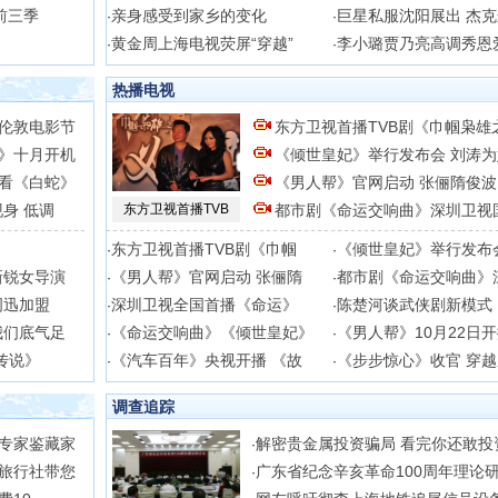
前三季
亲身感受到家乡的变化
巨星私服沈阳展出 杰
·
·
黄金周上海电视荧屏“穿越”
李小璐贾乃亮高调秀恩
·
·
热播电视
伦敦电影节
东方卫视首播TVB剧《巾帼枭雄
》十月开机
《倾世皇妃》举行发布会 刘涛为
看《白蛇》
《男人帮》官网启动 张俪隋俊波
身 低调
东方卫视首播TVB
都市剧《命运交响曲》深圳卫视
东方卫视首播TVB剧《巾帼
《倾世皇妃》举行发布
·
·
新锐女导演
《男人帮》官网启动 张俪隋
都市剧《命运交响曲》
·
·
周迅加盟
深圳卫视全国首播《命运》
陈楚河谈武侠剧新模式
·
·
我们底气足
《命运交响曲》《倾世皇妃》
《男人帮》10月22日
·
·
传说》
《汽车百年》央视开播 《故
《步步惊心》收官 穿
·
·
调查追踪
专家鉴藏家
解密贵金属投资骗局 看完你还敢投
·
旅行社带您
广东省纪念辛亥革命100周年理论
·