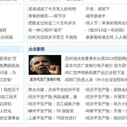
是谁成就了今天害人的传销
不舍，就留下
·
·
青春的微笑----双节日
城市旅途中
·
·
悉数走过的这二十五年岁月
情人节：单身的我何去
·
·
梅西
有一种心情叫“迷茫”
《致2014这一年的我》
·
·
抢分凶猛
任时光流转岁月变迁 不抱怨
家家都有难念经 人人
·
·
企业新闻
是用在“官
思科瑞光电董事长出席2014慧聪网
·
免费园是战
孟非代言广发银行电子银行 双方因
·
吊讨薪，为
同仁堂声明称燕窝产品已全部下架
·
亿官银”
孟非代言广发银行电
四部门负责人就《中小企业划型标
·
！我想活下
警企共建，共创平安杭州平安
绍兴平安产险：探路金
·
·
粉加工技术
绍兴平安产险:风险减量，服
绍兴平安产险：开展学
·
·
以辞职
绍兴平安产险：员工碳账户推
绍兴平安产险：助力小
·
·
人性化
嵊州平安产险：78 保险宣
柯桥平安产险：开展一
·
·
的交通事故
上虞平安产险：78宣传进行
绍兴平安产险：组织开
·
·