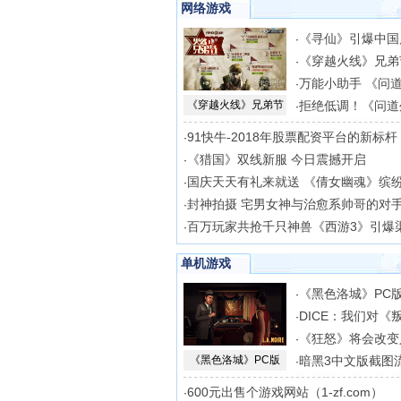
网络游戏
《寻仙》引爆中国
·
《穿越火线》兄弟
·
万能小助手 《问
·
《穿越火线》兄弟节
拒绝低调！《问道
·
91快牛-2018年股票配资平台的新标杆
·
《猎国》双线新服 今日震撼开启
·
国庆天天有礼来就送 《倩女幽魂》缤
·
封神拍摄 宅男女神与治愈系帅哥的对
·
百万玩家共抢千只神兽《西游3》引爆
·
单机游戏
《黑色洛城》PC
·
DICE：我们对《
·
《狂怒》将会改变
·
《黑色洛城》PC版
暗黑3中文版截图
·
600元出售个游戏网站（1-zf.com）
·