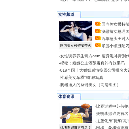
女性频道
国内美女模特莹
澳恶搞女总理
型
西单磕头王时入
场
国内美女模特莹莹火
印度小镇丑陋习
女性调养养生膏方oem 瘦身滋补膏剂
·
揭秘：粉嫩公主酒酿蛋真的有效果吗
·
019全国十大婚姻感情挽回公司排名大
·
性感美女车模“胸”狠写真
·
胸器逼人的圣诞美女（高清组图）
·
体育资讯
比赛过程中苏伟抡
·
姚明李娜谁更有名
·
辽篮化身“捷豹”期
·
姚明李娜谁更有名？
围棋、象棋谁更有
·