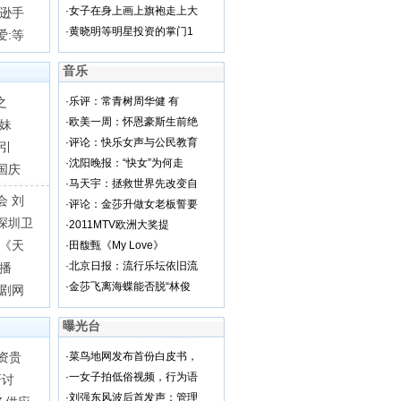
·
女子在身上画上旗袍走上大
克逊手
·
黄晓明等明星投资的掌门1
爱:等
音乐
之
·
乐评：常青树周华健 有
·
欧美一周：怀恩豪斯生前绝
妹
·
评论：快乐女声与公民教育
引
·
沈阳晚报：“快女”为何走
国庆
·
马天宇：拯救世界先改变自
会 刘
·
评论：金莎升做女老板誓要
深圳卫
·
2011MTV欧洲大奖提
 《天
·
田馥甄《My Love》
·
北京日报：流行乐坛依旧流
开播
·
金莎飞离海蝶能否脱“林俊
越剧网
曝光台
资贵
·
菜鸟地网发布首份白皮书，
·
一女子拍低俗视频，行为语
研讨
·
刘强东风波后首发声：管理