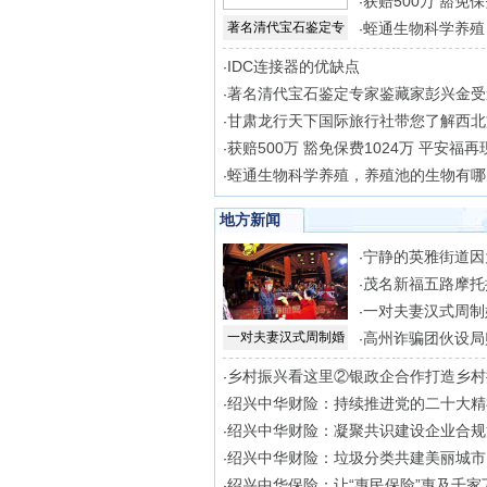
获赔500万 豁免保
·
著名清代宝石鉴定专
蛭通生物科学养殖
·
IDC连接器的优缺点
·
著名清代宝石鉴定专家鉴藏家彭兴金受
·
甘肃龙行天下国际旅行社带您了解西北
·
获赔500万 豁免保费1024万 平安福再
·
蛭通生物科学养殖，养殖池的生物有哪
·
地方新闻
宁静的英雅街道因
·
茂名新福五路摩托
·
一对夫妻汉式周制
·
一对夫妻汉式周制婚
高州诈骗团伙设局
·
乡村振兴看这里②银政企合作打造乡村
·
绍兴中华财险：持续推进党的二十大精
·
绍兴中华财险：凝聚共识建设企业合规
·
绍兴中华财险：垃圾分类共建美丽城市
·
绍兴中华保险：让“惠民保险”惠及千家
·