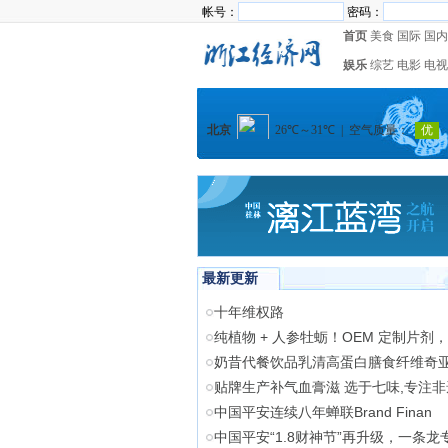
帐号：
密码：
首页
美食
国际
国内
娱乐
综艺
电影
电视
最新更新
十年维权路
纯植物 + 人参牡蛎！OEM 定制片剂
奶昔代餐饮品乳清高蛋白膳食纤维奇
贴牌生产补气血膏滋 选于七味,专注
中国平安连续八年蝉联Brand Finan
中国平安“1.8财神节”再升级，一条龙