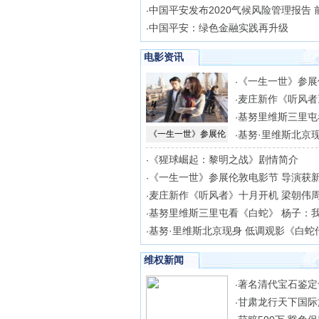
中国平安发布2020气候风险管理报告 
·
中国平安：绿色金融实践再升级
·
电影资讯
《一生一世》参展
·
麦庄新作《听风者
·
基努里维斯三里屯
·
《一生一世》参展伦
基努·里维斯北京现
·
《猩球崛起：黎明之战》剧情简介
·
《一生一世》参展伦敦电影节 导演获
·
麦庄新作《听风者》十月开机 梁朝伟
·
基努里维斯三里屯看《白蛇》 杨子：
·
基努·里维斯北京现身 低调观影《白蛇
·
维权新闻
著名清代宝石鉴定
·
甘肃龙行天下国际
·