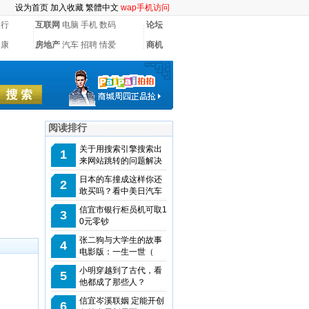
设为首页
加入收藏
繁體中文
wap手机访问
银行
互联网
电脑
手机
数码
论坛
健康
房地产
汽车
招聘
情爱
商机
阅读排行
关于用搜索引擎搜索出
1
来网站跳转的问题解决
日本的车撞成这样你还
2
敢买吗？看中美日汽车
信宜市银行柜员机可取1
3
0元零钞
张二狗与大学生的故事
4
电影版：一生一世（
小明穿越到了古代，看
5
他都成了那些人？
信宜岑溪联姻 定能开创
6