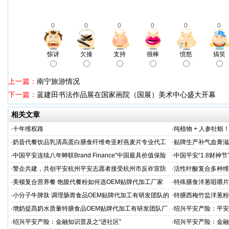
0
0
0
0
0
0
惊讶
欠揍
支持
很棒
愤怒
搞笑
上一篇：
南宁旅游情况
下一篇：
蓝建田书法作品展在国家画院（国展）美术中心盛大开幕
相关文章
·
十年维权路
·
纯植物 + 人参牡蛎
力保驾护航
·
奶昔代餐饮品乳清高蛋白膳食纤维奇亚籽燕麦片专业代工
·
贴牌生产补气血膏滋
厂家
·
中国平安连续八年蝉联Brand Finance"中国最具价值保险
·
中国平安“1.8财神
品牌"
户体验
·
警企共建，共创平安杭州平安志愿者接受杭州市反诈宣防
·
活性叶酸复合多种维
人才专项培训
厂家
·
美顿复合营养餐 饱腹代餐粉如何选OEM贴牌代加工厂家
·
特殊膳食洋葱咀嚼片
务商
·
小分子牛脾肽 调理肠胃食品OEM贴牌代加工有研发团队的
·
特膳西梅竹盐洋葱粉
厂家
厂家
·
增奶提髙奶水质量特膳食品OEM贴牌代加工有研发团队厂
·
绍兴平安产险：平安
家
·
绍兴平安产险：金融知识普及之“进社区”
·
绍兴平安产险：金融