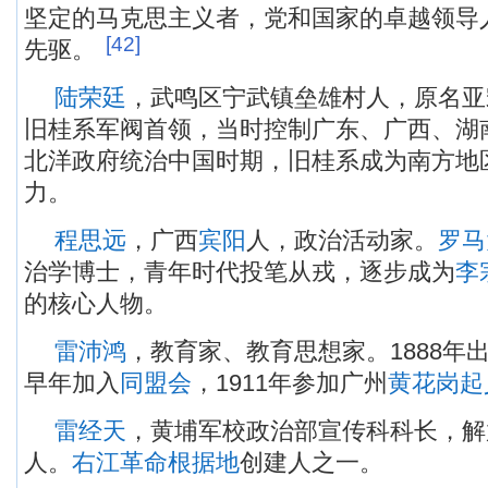
坚定的马克思主义者，党和国家的卓越领导
[42]
先驱。
陆荣廷
，武鸣区宁武镇垒雄村人，原名亚
旧桂系军阀首领，当时控制广东、广西、湖
北洋政府统治中国时期，旧桂系成为南方地
力。
程思远
，广西
宾阳
人，政治活动家。
罗马
治学博士，青年时代投笔从戎，逐步成为
李
的核心人物。
雷沛鸿
，教育家、教育思想家。1888年
早年加入
同盟会
，1911年参加广州
黄花岗起
雷经天
，黄埔军校政治部宣传科科长，解
人。
右江革命根据地
创建人之一。