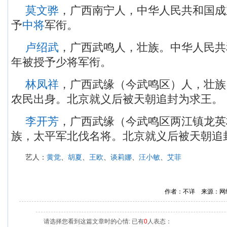
莫文骅
，广西南宁人，中华人民共和国成立
予
中将
军衔。
卢绍武
，广西武鸣人，壮族。中华人民共和
年被授予少将军衔。
林凤祥
，广西武缘（今武鸣区）人，壮族
农民出身。北京就义后被天朝追封为求王。
李开芳
，广西武缘（今武鸣区两江镇龙英
族，太平军北伐名将。北京就义后被天朝追
艺人：
黄觉
、
胡夏
、
王欧
、
谈莉娜
、
汪小敏
、
艾菲
作者：不详 来源：网
请选择您看到这篇文章时的心情: 已有
0
人表态：