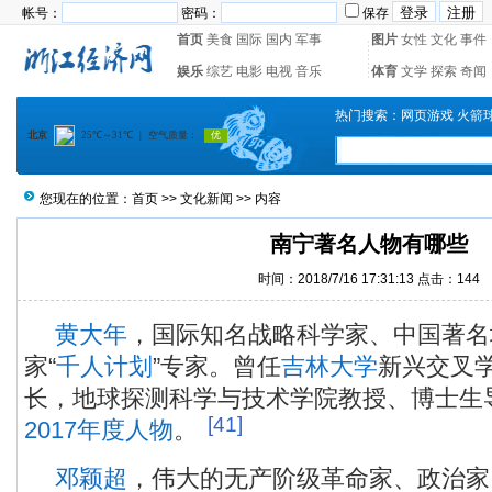
帐号：
密码：
保存
首页
美食
国际
国内
军事
图片
女性
文化
事件
娱乐
综艺
电影
电视
音乐
体育
文学
探索
奇闻
热门搜索：
网页游戏
火箭
您现在的位置：
首页
>>
文化新闻
>> 内容
南宁著名人物有哪些
时间：2018/7/16 17:31:13 点击：
144
黄大年
，国际知名战略科学家、中国著名
家“
千人计划
”专家。曾任
吉林大学
新兴交叉
长，地球探测科学与技术学院教授、博士生
[41]
2017年度人物
。
邓颖超
，伟大的无产阶级革命家、政治家