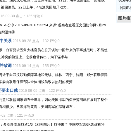
能力
检查。渔民成功被救，安全降落陆地。22日，海军某部派出一架舰载
·
美海军
困渔民。22日上午，4名渔民因船只动力...
俄
·
中国正
016-09-30 点击：135 评论:0
图片推
享2016-09-30 07:32:54 来源: 观察者查看原文国防部网9月29
远海训...
中关系
2016-09-28 点击：132 评论:0
示，白宫要求五角大楼官员在公开谈论中国带来的军事挑战时，不能使
冲突的轨道上。之前也曾传出，为了谋求与...
并致词
2016-09-14 点击：155 评论:0
习近平向武汉联勤保障基地和无锡、桂林、西宁、沈阳、郑州联勤保障
委向联勤保障部队全体指战员致以热烈的祝贺...
还要出口俄
2016-09-05 点击：122 评论:0
利益和联盟国家遍布全世界，因此美国海军的保护范围就扩展到了整个
域很少。从黑海到黄海，美国海军的踪迹遍布...
9-02 点击：121 评论:0
：多次赴南海战巡1/6【相关图片】战神来了 中国空军轰6K轰炸机将