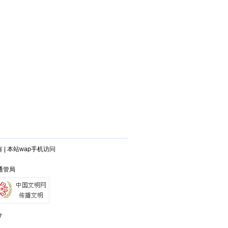
有
|
本站wap手机访问
江通管局
7