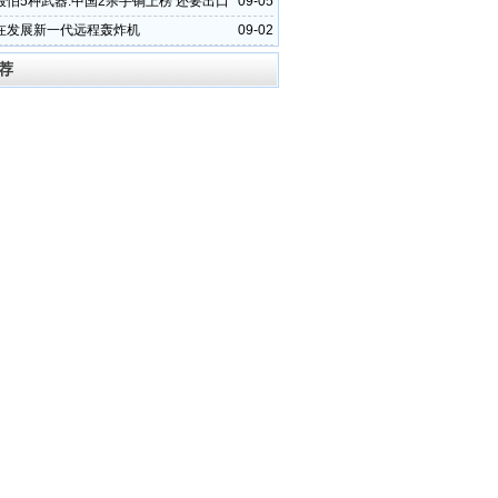
最怕5种武器:中国2杀手锏上榜 还要出口
09-05
在发展新一代远程轰炸机
09-02
荐