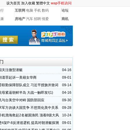
设为首页
加入收藏
繁體中文
wap手机访问
银行
互联网
电脑
手机
数码
论坛
健康
房地产
汽车
招聘
情爱
商机
门
国关注微型潜艇
04-16
间谍罪起诉一美籍女华商
09-01
委联勤保障部队成立 习近平授旗并致词
09-14
母紧逼朝鲜半岛 大战一触即发!(1)
04-16
机与台美空中对峙 国防部回应
09-30
求军方勿谈大国竞争 不想简化美中关系
09-28
升机渤海救起2名被困渔民 顶着8级大风
10-24
进4架P-8反潜巡逻机 提高对朝潜艇探测
09-01