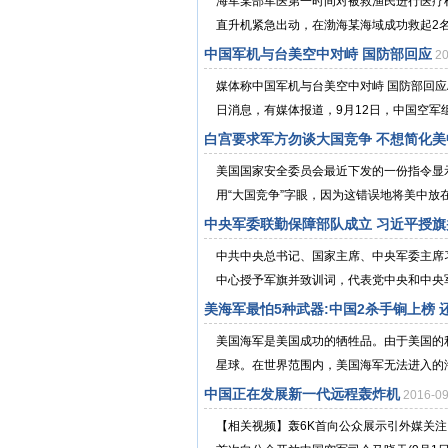
海军某部军医第一时间对被救渔民进行医疗
直升机紧急出动，在渤海某海域成功救起2名被
中国军机与台美空中对峙 国防部回应
2
媒体称中国军机与台美空中对峙 国防部回应A+A-分
日消息，有媒体报道，9月12日，中国空军组织
白宫要求军方勿谈大国竞争 不想简化美
美国国家安全委员会最近下发的一份指令显
用“大国竞争”字眼，因为这错误地将美中放在
中央军委联勤保障部队成立 习近平授旗
中共中央总书记、国家主席、中央军委主席
中心授予军旗并致训词，代表党中央和中央军
美海军最怕5种武器:中国2杀手锏上榜 
美国海军是美国成功的牺牲品。由于美国的
星球。在世界范围内，美国海军无法进入的海
中国正在发展新一代远程轰炸机
2016-0
【相关视频】轰6K首向公众展示引外媒关注