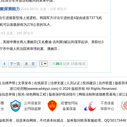
)出席空军开放活动被问到未来中国...
潜艇探测能力
2016-09-01 点击：126 评论:0
论引进最新型海上巡逻机。韩国军方讨论引进的是4架由波音737飞机
可以装载射程为278公里的SLA...
9-01 点击：180 评论:0
，美籍华裔女商人潘婉芬(又名桑迪·吉利斯)被以间谍罪起诉。美联社3
宁市中级人民法院将审理此案。潘婉芬...
4
下一页
末 页
共
36
条记录 10条/每页
|
法律声明
|
文章发布
|
在线留言
|
法律支援
|
人员认证
|
投诉建议
|
合作联盟
|
版权所
浙江经济网(
wwww.whkyyz.com
) © 2026 版权所有 All Rights Reserved.
信息举报 | 阳光·绿色网络工程 | 版权保护投诉指引 | 网络法制和道德教育基地 | 浙
版权所有，信息来自网络，不代表本站观点，如有疑问联系客服处理。QQ:50173446
3