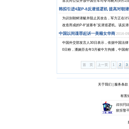
首次向公众开放中国空军司令马晓天(9月1日
韩拟引进4架P-8反潜巡逻机 提高对朝
为识别朝鲜潜艇并阻止其攻击，军方正在讨
改造而成的P-8“波塞冬”反潜巡逻机。该反潜机
中国以间谍罪起诉一美籍女华商
2016-0
中国外交部发言人30日表示，依据中国法律
0日称，潘婉芬去年3月被中方拘捕，中国南
首 页
上一页
1
2
3
关于我们
|
服务条款
有害短