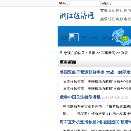
帐号：
密码：
首页
美食
国际
国内
娱乐
综艺
电影
电视
您现在的位置：
首页
>>
军事新闻
>> 列表
军事新闻
美国双航母紧逼朝鲜半岛 大战一触即发!(
日本横须贺港，美国核动力航母“里根号”停靠
日本横须贺港，美国核动力航母“里根号”停靠
俄称中国关注微型潜艇
2017-04-16 点击
中国解放军军官观看并询问了俄罗斯展出的微
艇。 俄罗斯孔雀石潜艇设计局开发出许多小型潜
海军直升机渤海救起2名被困渔民 顶着