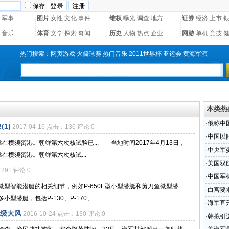
保存
军事
图片
女性
文化
事件
维权
曝光
调查
地方
证券
经济
上市
音乐
体育
文学
探索
奇闻
历史
人物
热点
企业
网游
单机
竞技
热门搜索：
网页游戏
火箭球赛
热门音乐
2011世界杯
亚运会
黄海军演
本类热
·
俄称中
1)
2017-04-16 点击：136 评论:0
·
中国以
在横须贺港。朝鲜第六次核试验已... 当地时间2017年4月13日，
·
中央军
在横须贺港。朝鲜第六次核试...
·
美国双航
：291 评论:0
·
中国军
型智能潜艇的相关细节，例如P-650E型小型潜艇和剪刀鱼微型潜
·
白宫要
艇，包括P-130、P-170、...
·
海军直
8级大风
2016-10-24 点击：130 评论:0
·
韩拟引