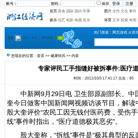
帐号：
密码：
保存
首页
美食
国际
国内
军事
图片
女性
文化
事件
娱乐
综艺
电影
电视
音乐
体育
文学
探索
奇闻
热门搜索：
网页游戏
火箭
您现在的位置：
首页
>>
健康快讯
>> 内容
专家评民工手指缝好被拆事件:医疗
时间：2011/10/3 17:41:17 点击：
85
中新网9月29日电 卫生部原副部长、中
奎今日做客中国新闻网视频访谈节目，解读
殷大奎评价“农民工因无钱付医药费，受伤
线”事件时指出，“医疗道德极其恶劣”。
殷大奎称，“拆线”事件是“极其典型的反