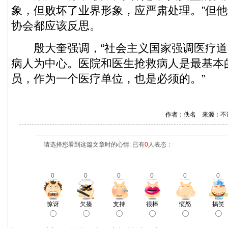
象，但败坏了业界形象，应严肃处理。”但
协会都应该反思。
殷大奎强调，“社会主义国家强调医疗道
病人为中心。医院和医生抢救病人是最基本
员，作为一个医疗单位，也是必须的。”
作者：佚名 来源：不
请选择您看到这篇文章时的心情: 已有
0
人表态：
0
0
0
0
0
0
惊讶
欠揍
支持
很棒
愤怒
搞笑