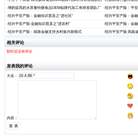
厂家
厂家
·
增奶提髙奶水质量特膳食品OEM贴牌代加工有研发团队厂
·
绍兴平安产险：平安
家
·
绍兴平安产险：金融知识普及之“进社区”
·
绍兴平安产险：金融
·
绍兴平安产险:金融知识普及之“进农村”
·
绍兴平安产险：金融
·
绍兴平安产险：探路金融支持乡村振兴新模式
·
绍兴平安产险:风险
相关评论
暂时还没有评论
发表我的评论
大名：
内容：