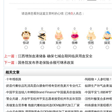
请选择您看到这篇文章时的心情: 已有
0
人表态：
0
0
0
0
0
0
惊讶
欠揍
支持
很棒
愤怒
搞笑
上一篇：
江西增加血液储备 确保七城会期间临床用血安全
下一篇：
国务院发布养老保险余额可继承政策
相关文章
·
十年维权路
·
纯植物 + 人参牡蛎
力保驾护航
·
奶昔代餐饮品乳清高蛋白膳食纤维奇亚籽燕麦片专业代工
·
贴牌生产补气血膏滋
厂家
·
中国平安连续八年蝉联Brand Finance"中国最具价值保险
·
中国平安“1.8财神
品牌"
户体验
·
警企共建，共创平安杭州平安志愿者接受杭州市反诈宣防
·
活性叶酸复合多种维
人才专项培训
厂家
·
美顿复合营养餐 饱腹代餐粉如何选OEM贴牌代加工厂家
·
特殊膳食洋葱咀嚼片
务商
·
小分子牛脾肽 调理肠胃食品OEM贴牌代加工有研发团队的
·
特膳西梅竹盐洋葱粉