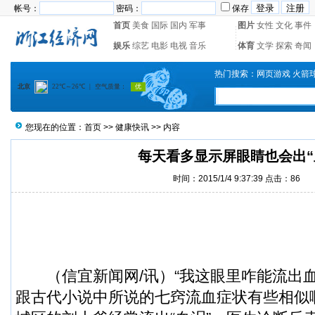
帐号：
密码：
保存
首页
美食
国际
国内
军事
图片
女性
文化
事件
娱乐
综艺
电影
电视
音乐
体育
文学
探索
奇闻
热门搜索：
网页游戏
火箭
您现在的位置：
首页
>>
健康快讯
>> 内容
每天看多显示屏眼睛也会出“
时间：2015/1/4 9:37:39 点击：
86
（
信宜新闻
网/讯）“我这眼里咋能流出
跟古代小说中所说的七窍流血症状有些相似